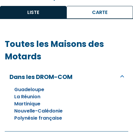
LISTE
CARTE
Maison des Motards de Bayonne
Toutes les Maisons des
Fermé.
Ouvre le 10 août à 09:00
8 Rue Aristide Briand 64100 Bayonne
Motards
CONTACTER
Dans les DROM-COM
VOIR PLUS
Guadeloupe
La Réunion
Martinique
Nouvelle-Calédonie
Polynésie française