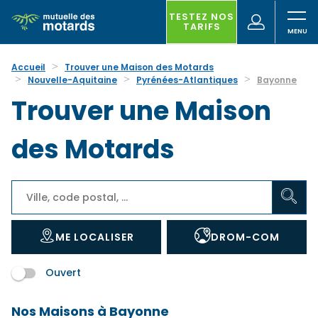
Aller
au
TESTEZ NOS
(nouvelle
Votre
TARIFS
contenu
fenêtre)
recherche
principal
Accueil
Trouver une Maison des Motards
Nouvelle-Aquitaine
Pyrénées-Atlantiques
Bayonne
Trouver une Maison
des Motards
ME LOCALISER
DROM-COM
Ouvert
Nos Maisons à Bayonne