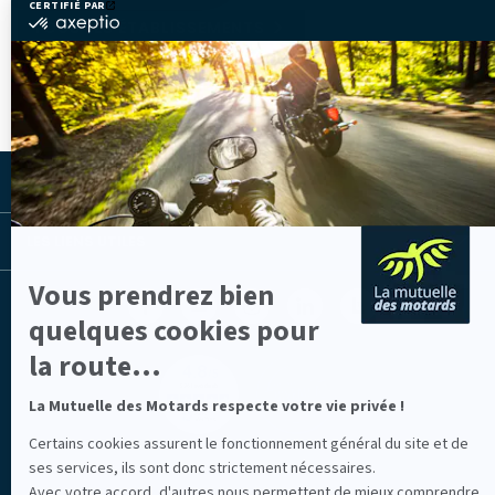
CERTIFIÉ PAR
certifié
TOUS LES ÉTABLISSEMENTS
par
Axeptio
-
En
savoir
plus
sur
Axeptio
LA MUTUELLE
LES LIENS UTILES
Vous prendrez bien
Facebook
Youtube
Instagram
Linkedin
Lib
quelques cookies pour
(nouvelle
(nouvelle
(nouvelle
(nouvelle
TV
fenêtre)
fenêtre)
fenêtre)
fenêtre)
(nouvelle
la route...
fenêtre)
La Mutuelle des Motards respecte votre vie privée !
Certains cookies assurent le fonctionnement général du site et de
ses services, ils sont donc strictement nécessaires.
Mentions légales
Avec votre accord, d'autres nous permettent de mieux comprendre