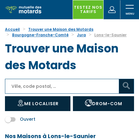
Aller
au
TESTEZ NOS
(nouvelle
Votre
TARIFS
contenu
fenêtre)
recherche
principal
Accueil
Trouver une Maison des Motards
Bourgogne-Franche-Comté
Jura
Lons-le-Saunier
Trouver une Maison
des Motards
ME LOCALISER
DROM-COM
Ouvert
Nos Maisons à Lons-le-Saunier