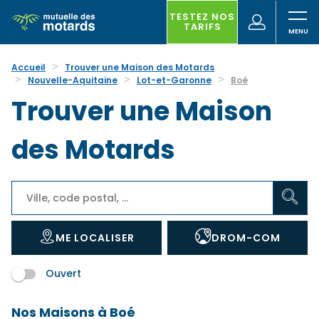
Aller
au
TESTEZ NOS
(nouvelle
Votre
TARIFS
contenu
fenêtre)
recherche
principal
Accueil
Trouver une Maison des Motards
Nouvelle-Aquitaine
Lot-et-Garonne
Boé
Trouver une Maison
des Motards
ME LOCALISER
DROM-COM
Ouvert
Nos Maisons à Boé