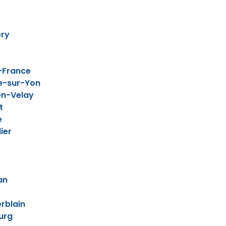
ry
-France
e-sur-Yon
en-Velay
t
e
ier
an
rblain
urg