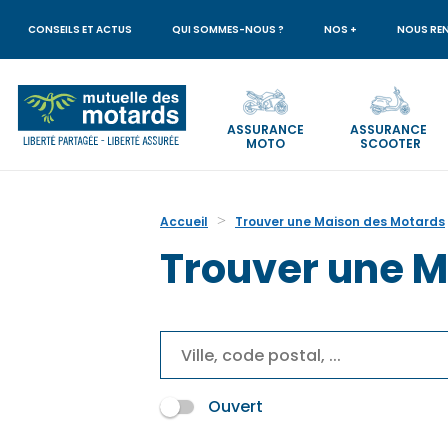
Aller
au
CONSEILS ET ACTUS
QUI SOMMES-NOUS ?
NOS +
NOUS RE
contenu
principal
ASSURANCE
ASSURANCE
MOTO
SCOOTER
Votre
recherche
Accueil
Trouver une Maison des Motards
Trouver une M
Ouvert