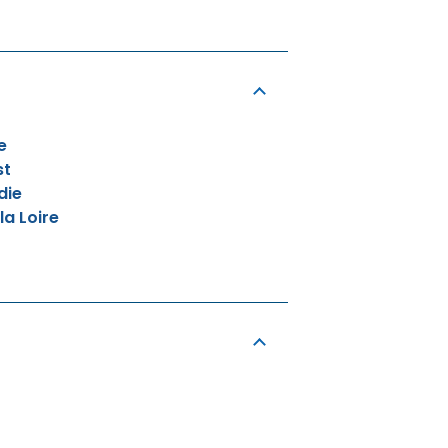
e
st
die
la Loire