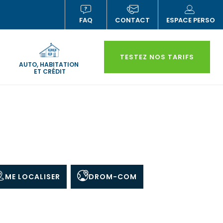
FAQ
CONTACT
ESPACE PERSO
(NOUVELLE
(N
FENÊTRE)
FE
TESTEZ NOS TARIFS
AUTO, HABITATION
ET CRÉDIT
ME LOCALISER
DROM-COM