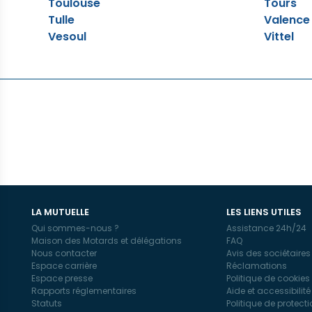
Toulouse
Tours
Tulle
Valence
Vesoul
Vittel
LA MUTUELLE
LES LIENS UTILES
Qui sommes-nous ?
Assistance 24h/24
Maison des Motards et délégations
FAQ
Nous contacter
Avis des sociétaires
Espace carrière
Réclamations
Espace presse
Politique de cookies
Rapports réglementaires
Aide et accessibilité
Statuts
Politique de protec