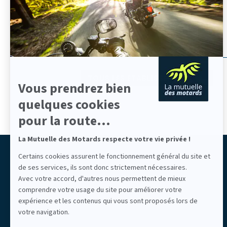
Talence
savoir
Troyes
plus
sur
Vénissieux
Axeptio
TOUS LES ÉTABLISSEMENTS
Vous prendrez bien
quelques cookies
pour la route...
La Mutuelle des Motards respecte votre vie privée !
Liberté partagée
Certains cookies assurent le fonctionnement général du site et
de ses services, ils sont donc strictement nécessaires.
LIBERTÉ ASSURÉE
Mutuelle des Motards
Avec votre accord, d'autres nous permettent de mieux
comprendre votre usage du site pour améliorer votre
expérience et les contenus qui vous sont proposés lors de
votre navigation.