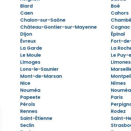
Biard
Boé
Caen
Cahors
Chalon-sur-Saône
Chambé
Château-Gontier-sur-Mayenne
Cognac
Dijon
Épinal
Évreux
Fort-de
La Garde
La Roch
Le Moule
Le Puy-
Limoges
Limones
Lons-le-Saunier
Marseill
Mont-de-Marsan
Montpell
Nice
Nîmes
Nouméa
Nouméa
Papeete
Paris
Pérols
Perpign
Rennes
Rodez
Saint-Étienne
Saint-He
Seclin
Strasbo