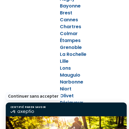
Bayonne
Brest
Cannes
Chartres
Colmar
Étampes
Grenoble
La Rochelle
Lille
Lons
Mauguio
Narbonne
Niort
Olivet
Continuer sans accepter
Périgueux
CERTIFIÉ PAR
EN SAVOIR PLUS SUR
Pirae
certifié
par
Rouen
Axeptio
Saint-Joseph
-
En