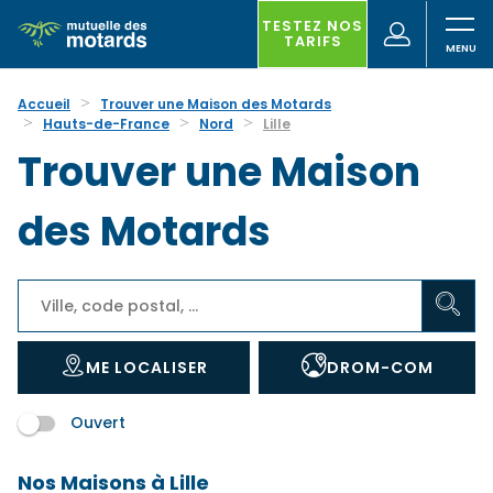
Aller
au
TESTEZ NOS
(nouvelle
Votre
TARIFS
contenu
fenêtre)
recherche
principal
Accueil
Trouver une Maison des Motards
Hauts-de-France
Nord
Lille
Trouver une Maison
des Motards
ME LOCALISER
DROM-COM
Ouvert
Nos Maisons à Lille