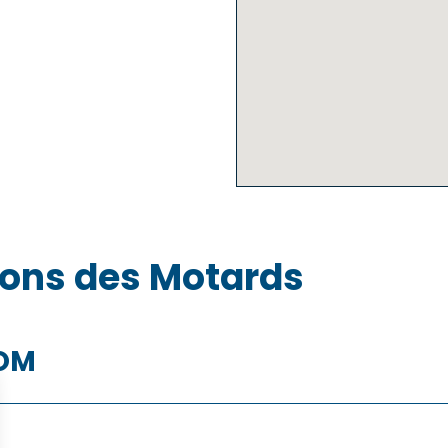
sons des Motards
COM
La Réunion
Martini
Polynésie française