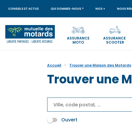
Aller
au
CONSEILS ET ACTUS
QUI SOMMES-NOUS ?
NOS +
NOUS RE
contenu
principal
ASSURANCE
ASSURANCE
MOTO
SCOOTER
Votre
recherche
Accueil
Trouver une Maison des Motards
Trouver une M
Ouvert