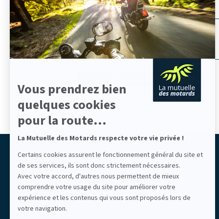
En
savoir
plus
Auvergne-Rhône-Alpes
sur
Par département
Centre-Val de Loire
Axeptio
Hauts-de-France
Nouvelle-Aquitaine
Aix-en-Provence
Provence-Alpes-Côte d'Azur
Aubagne
TOUS LES ÉTABLISSEMENTS
Vous prendrez bien
Augny
Bayonne
quelques cookies
Brest
pour la route...
Cannes
Chartres
La Mutuelle des Motards respecte votre vie privée !
Colmar
Liberté partagée
Certains cookies assurent le fonctionnement général du site et
Étampes
de ses services, ils sont donc strictement nécessaires.
LIBERTÉ ASSURÉE
Grenoble
Mutuelle des Motards
Avec votre accord, d'autres nous permettent de mieux
La Rochelle
comprendre votre usage du site pour améliorer votre
Lille
expérience et les contenus qui vous sont proposés lors de
Lons
votre navigation.
Mauguio