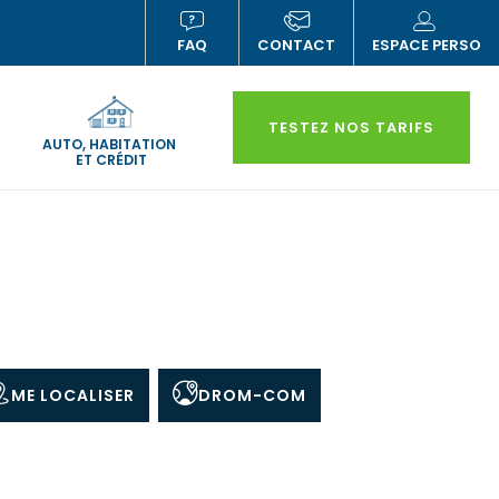
FAQ
CONTACT
ESPACE PERSO
(NOUVELLE
(N
FENÊTRE)
FE
TESTEZ NOS TARIFS
AUTO, HABITATION
ET CRÉDIT
ME LOCALISER
DROM-COM