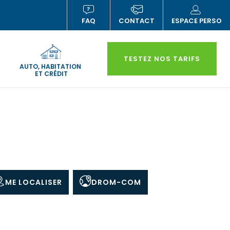
FAQ
CONTACT
ESPACE PERSO
(NOUVELLE
(N
FENÊTRE)
FE
TESTEZ NOS TARIFS
AUTO, HABITATION
ET CRÉDIT
ME LOCALISER
DROM-COM