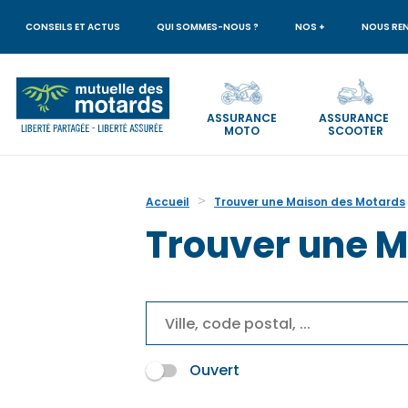
Aller
au
CONSEILS ET ACTUS
QUI SOMMES-NOUS ?
NOS +
NOUS RE
contenu
principal
ASSURANCE
ASSURANCE
MOTO
SCOOTER
Votre
recherche
Accueil
Trouver une Maison des Motards
Trouver une M
Ouvert