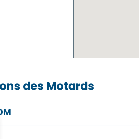
sons des Motards
COM
La Réunion
Martini
Polynésie française