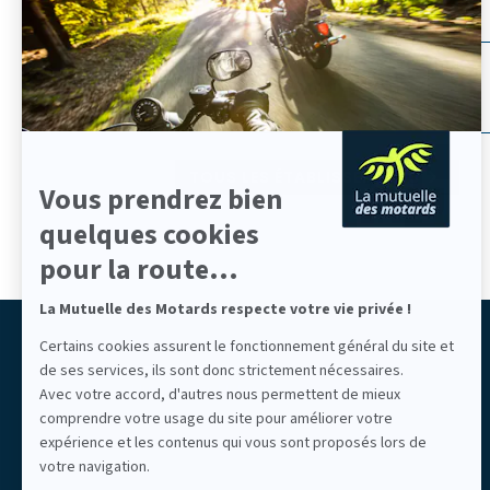
En
savoir
plus
Auvergne-Rhône-Alpes
sur
Par département
Centre-Val de Loire
Axeptio
Hauts-de-France
Nouvelle-Aquitaine
Aix-en-Provence
Provence-Alpes-Côte d'Azur
Aubagne
TOUS LES ÉTABLISSEMENTS
Vous prendrez bien
Augny
Bayonne
quelques cookies
Brest
pour la route...
Cannes
Chartres
La Mutuelle des Motards respecte votre vie privée !
Colmar
Liberté partagée
Certains cookies assurent le fonctionnement général du site et
Étampes
de ses services, ils sont donc strictement nécessaires.
LIBERTÉ ASSURÉE
Grenoble
Mutuelle des Motards
Avec votre accord, d'autres nous permettent de mieux
La Rochelle
comprendre votre usage du site pour améliorer votre
Lille
expérience et les contenus qui vous sont proposés lors de
Lons
votre navigation.
Mauguio