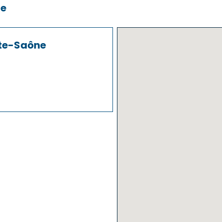
ne
ute-Saône