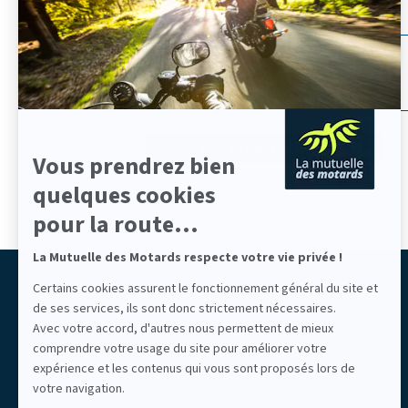
En
savoir
plus
Auvergne-Rhône-Alpes
sur
Par département
Centre-Val de Loire
Axeptio
Hauts-de-France
Nouvelle-Aquitaine
Aix-en-Provence
Provence-Alpes-Côte d'Azur
Aubagne
TOUS LES ÉTABLISSEMENTS
Vous prendrez bien
Augny
Bayonne
quelques cookies
Brest
pour la route...
Cannes
Chartres
La Mutuelle des Motards respecte votre vie privée !
Colmar
Liberté partagée
Certains cookies assurent le fonctionnement général du site et
Étampes
de ses services, ils sont donc strictement nécessaires.
LIBERTÉ ASSURÉE
Grenoble
Mutuelle des Motards
Avec votre accord, d'autres nous permettent de mieux
La Rochelle
comprendre votre usage du site pour améliorer votre
Lille
expérience et les contenus qui vous sont proposés lors de
Lons
votre navigation.
Mauguio