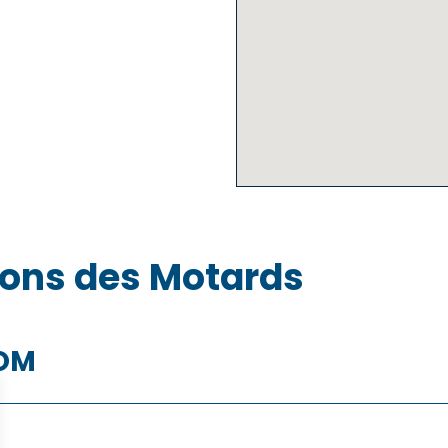
sons des Motards
COM
La Réunion
Martini
Polynésie française