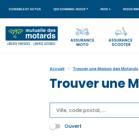
Aller
au
CONSEILS ET ACTUS
QUI SOMMES-NOUS ?
NOS +
NOUS RE
contenu
principal
ASSURANCE
ASSURANCE
MOTO
SCOOTER
Votre
recherche
Accueil
Trouver une Maison des Motards
Trouver une M
Ouvert