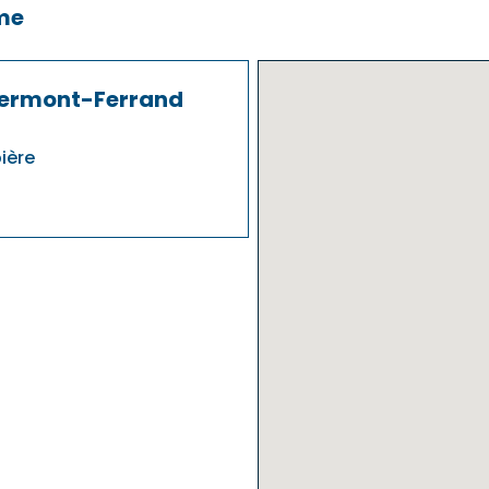
me
lermont-Ferrand
ière