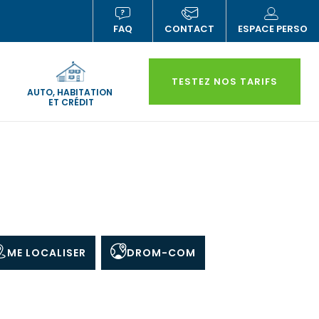
FAQ
CONTACT
ESPACE PERSO
(NOUVELLE
(N
FENÊTRE)
FE
TESTEZ NOS TARIFS
AUTO, HABITATION
ET CRÉDIT
ME LOCALISER
DROM-COM