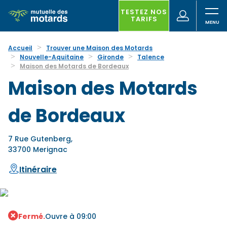
Aller
au
TESTEZ NOS
(nouvelle
Votre
TARIFS
contenu
fenêtre)
recherche
principal
Accueil
Trouver une Maison des Motards
Nouvelle-Aquitaine
Gironde
Talence
Maison des Motards de Bordeaux
Maison des Motards
de Bordeaux
7 Rue Gutenberg,
33700 Merignac
Itinéraire
Fermé.
Ouvre à 09:00