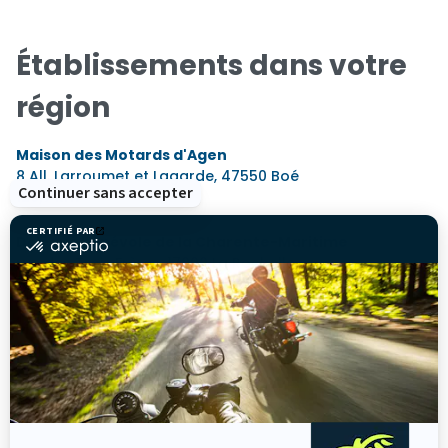
Établissements dans votre
région
Maison des Motards d'Agen
8 All. Larroumet et Lagarde,
47550 Boé
Continuer sans accepter
125,7 km
CERTIFIÉ PAR
Délégué bénévole de la Charente-Maritime
certifié
par
rue des Trois Frères,
17000 La Rochelle
Axeptio
153,7 km
-
En
savoir
Maison des Motards de Bayonne
plus
8 Rue Aristide Briand,
64100 Bayonne
sur
161,2 km
Axeptio