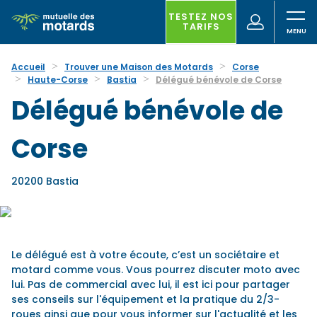
Aller
au
TESTEZ NOS
(nouvelle
Votre
TARIFS
contenu
fenêtre)
recherche
principal
Accueil
Trouver une Maison des Motards
Corse
Haute-Corse
Bastia
Délégué bénévole de Corse
Délégué bénévole de
Corse
20200 Bastia
Le délégué est à votre écoute, c’est un sociétaire et
motard comme vous. Vous pourrez discuter moto avec
lui. Pas de commercial avec lui, il est ici pour partager
ses conseils sur l'équipement et la pratique du 2/3-
roues ainsi que pour vous informer sur l'actualité et les