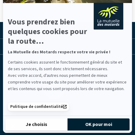
Vous prendrez bien
quelques cookies pour
LA MUTUELLE
la route...
LES LIENS UTILES
La Mutuelle des Motards respecte votre vie privée !
Certains cookies assurent le fonctionnement général du site et
Facebook
Youtube
Instagram
Linkedin
Lib
(nouvelle
(nouvelle
(nouvelle
(nouvelle
TV
de ses services, ils sont donc strictement nécessaires.
fenêtre)
fenêtre)
fenêtre)
fenêtre)
(nouvelle
Avec votre accord, d'autres nous permettent de mieux
fenêtre)
comprendre votre usage du site pour améliorer votre expérience
et les contenus qui vous sont proposés lors de votre navigation.
Politique de confidentialité
Mentions légales
Je choisis
OK pour moi