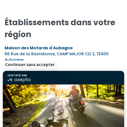
Établissements dans votre
région
Maison des Motards d'Aubagne
66 Rue de la Bastidonne, CAMP MAJOR CD 2,
13400
Aubagne
Continuer sans accepter
325,5 km
CERTIFIÉ PAR
Délégué bénévole de Marseille
certifié
par
Marseille,
13000 Marseille
Axeptio
338,0 km
-
En
savoir
Maison des Motards d'Aix-en-Provence
plus
724 Avenue du Club Hippique,
13090 Aix-En-Provence
sur
338,8 km
Axeptio