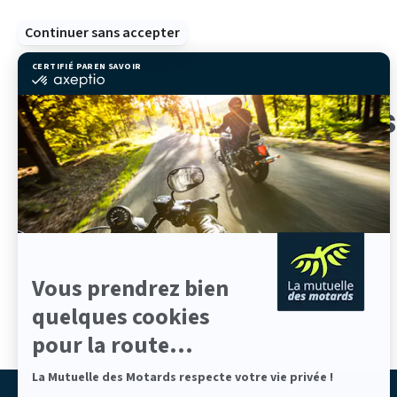
Continuer sans accepter
CERTIFIÉ PAR
EN SAVOIR PLUS SUR
certifié
par
Axeptio
Établissements
-
En
savoir
plus
sur
Maison des Motards de Paris -
Axeptio
12ème arrondissement
28 Rue de Lyon,
75012 Paris
116,2 km
Vous prendrez bien
quelques cookies
pour la route...
La Mutuelle des Motards respecte votre vie privée !