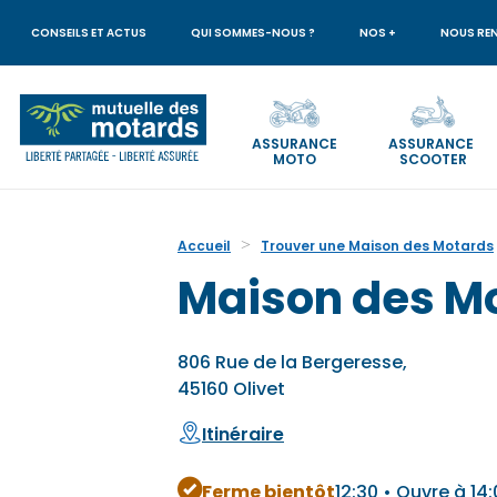
Aller
au
CONSEILS ET ACTUS
QUI SOMMES-NOUS ?
NOS +
NOUS RE
contenu
principal
ASSURANCE
ASSURANCE
MOTO
SCOOTER
Votre
recherche
Accueil
Trouver une Maison des Motards
Maison des Mo
806 Rue de la Bergeresse,
45160 Olivet
Itinéraire
Ferme bientôt
12:30 • Ouvre à 14