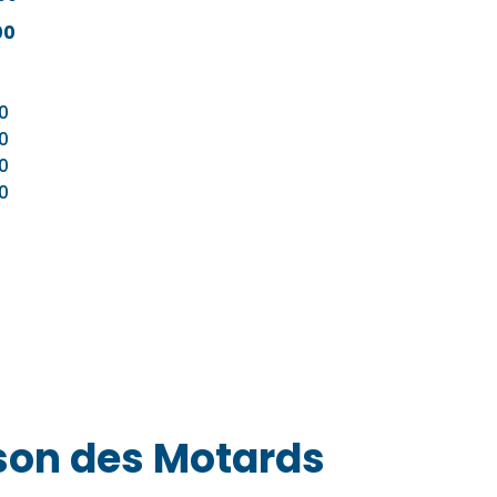
00
0
0
0
0
son des Motards