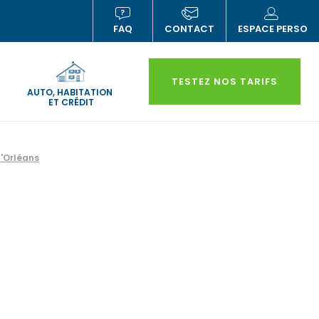
FAQ
CONTACT
ESPACE PERSO
(NOUVELLE
(N
FENÊTRE)
FE
TESTEZ NOS TARIFS
AUTO, HABITATION
ET CRÉDIT
'Orléans