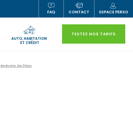
FAQ
CONTACT
ESPACE PERSO
(NOUVELLE
(N
FENÊTRE)
FE
TESTEZ NOS TARIFS
AUTO, HABITATION
ET CRÉDIT
énévole de Dijon