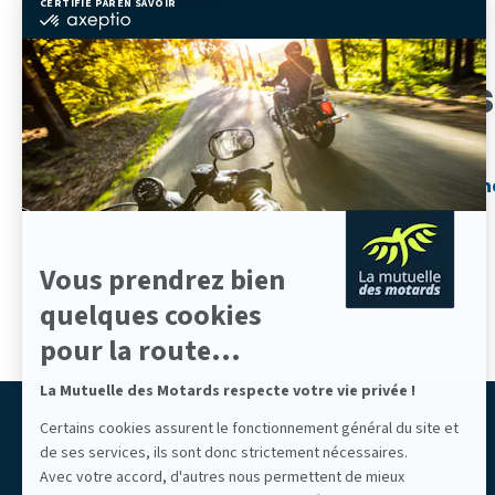
CERTIFIÉ PAR
EN SAVOIR PLUS SUR
certifié
par
Axeptio
-
Établissements
En
savoir
plus
sur
Axeptio
Délégué bénévole de Haute-Saôn
4 Pl. Pierre Renet,
70000 Vesoul
89,9 km
Vous prendrez bien
quelques cookies
pour la route...
La Mutuelle des Motards respecte votre vie privée !
Liberté partagée
Certains cookies assurent le fonctionnement général du site et
de ses services, ils sont donc strictement nécessaires.
LIBERTÉ ASSURÉE
Mutuelle des Motards
Avec votre accord, d'autres nous permettent de mieux