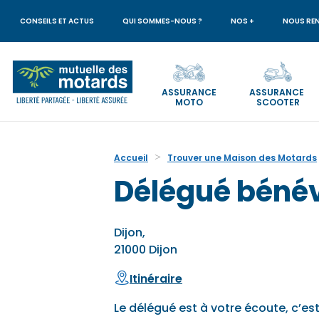
Aller
au
CONSEILS ET ACTUS
QUI SOMMES-NOUS ?
NOS +
NOUS RE
contenu
principal
ASSURANCE
ASSURANCE
MOTO
SCOOTER
Votre
recherche
Accueil
Trouver une Maison des Motards
Délégué bénév
Dijon,
21000 Dijon
Itinéraire
Le délégué est à votre écoute, c’est