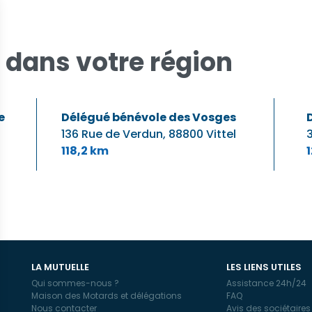
 dans votre région
e
Délégué bénévole des Vosges
136 Rue de Verdun,
88800 Vittel
3
118,2 km
LA MUTUELLE
LES LIENS UTILES
Qui sommes-nous ?
Assistance 24h/24
Maison des Motards et délégations
FAQ
Nous contacter
Avis des sociétaires