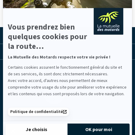
Vous prendrez bien
quelques cookies pour
LA MUTUELLE
la route...
LES LIENS UTILES
La Mutuelle des Motards respecte votre vie privée !
Certains cookies assurent le fonctionnement général du site et
Facebook
Youtube
Instagram
Linkedin
Lib
(nouvelle
(nouvelle
(nouvelle
(nouvelle
TV
de ses services, ils sont donc strictement nécessaires.
fenêtre)
fenêtre)
fenêtre)
fenêtre)
(nouvelle
Avec votre accord, d'autres nous permettent de mieux
fenêtre)
comprendre votre usage du site pour améliorer votre expérience
et les contenus qui vous sont proposés lors de votre navigation.
Politique de confidentialité
Mentions légales
Je choisis
OK pour moi