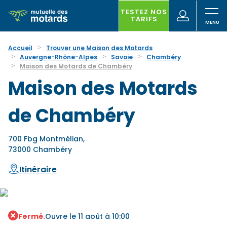
Aller
au
TESTEZ NOS
(nouvelle
Votre
TARIFS
contenu
fenêtre)
recherche
principal
Accueil
Trouver une Maison des Motards
Auvergne-Rhône-Alpes
Savoie
Chambéry
Maison des Motards de Chambéry
Maison des Motards
de Chambéry
700 Fbg Montmélian,
73000 Chambéry
Itinéraire
Fermé.
Ouvre le 11 août à 10:00